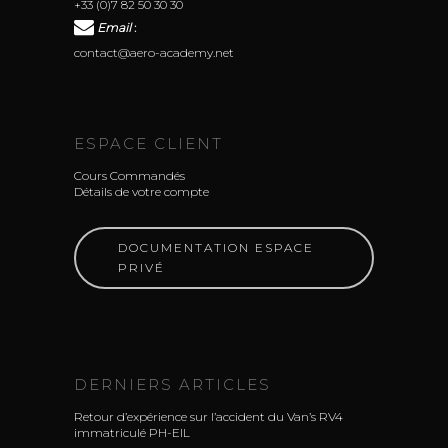
+33 (0)7 82 50 30 30
Email
:
contact@aero-academy.net
ESPACE CLIENT
Cours Commandés
Détails de votre compte
DOCUMENTATION ESPACE
PRIVÉ
DERNIERS ARTICLES
Retour d’expérience sur l’accident du Van’s RV4
immatriculé PH-EIL