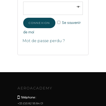
Se souvenir
CONNEXION
de moi
Mot de passe perdu ?
AEROACADEMY
Téléphone
:
+33 (0)5 82 95 84 01